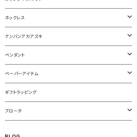
タンザニア
ベリーズ
Sサイズ
ネックレス
琵琶湖
タンザニア
Mサイズ
イケチョウガイ
ナンバンアカアズキ
長崎県大村湾
琵琶湖
Ｌサイズ
琵琶真珠
ピアス
ペンダント
アフガニスタン
長崎県大村湾
ベリーズ
イヤリング
ルワンダ
ペーパーアイテム
ラピスラズリ
奄美大島
アフガニスタン
タンザニア
点字封筒ポチ袋セット
ギフトラッピング
マベ貝
ラピスラズリ
淡水シェル
奄美大島
ブローチ
白蝶貝
マベ貝
淡水シェル
ルワンダ
BLOG